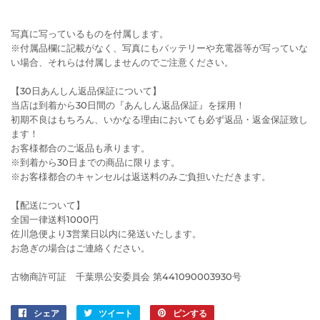
写真に写っているものを付属します。
※付属品欄に記載がなく、写真にもバッテリーや充電器等が写っていな
い場合、それらは付属しませんのでご注意ください。
【30日あんしん返品保証について】
当店は到着から30日間の『あんしん返品保証』を採用！
初期不良はもちろん、いかなる理由においても必ず返品・返金保証致し
ます！
お客様都合のご返品も承ります。
※到着から30日までの商品に限ります。
※お客様都合のキャンセルは返送料のみご負担いただきます。
【配送について】
全国一律送料1000円
佐川急便より3営業日以内に発送いたします。
お急ぎの場合はご連絡ください。
古物商許可証 千葉県公安委員会 第441090003930号
シェア
Facebook
ツイート
Twitter
ピンする
Pinterest