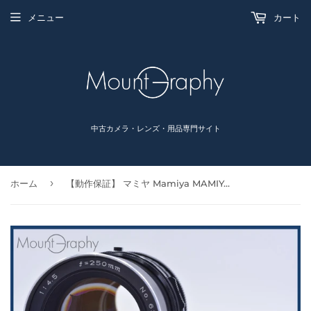
メニュー
カート
中古カメラ・レンズ・用品専門サイト
›
ホーム
【動作保証】 マミヤ Mamiya MAMIYA-SEKOR C 250mm F4.5 同梱無料 #am4897